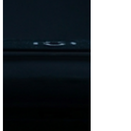
waarom is het een absolute gamechanger
voor onze sportprestaties? Wat is een
sportmassage? Een sportmassage is een
stevige, diepe massage di