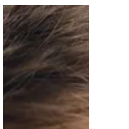
'fascia'. Maar wat is het nu eigenlijk? In
onze praktijk in Venlo leggen we het vaak
uit als het duikpak van ons lichaam. Het
zit overal: om onze spieren, botten,
organen en zenuwen. Het houdt ons
letterlijk bij elkaar. Wanneer dit
bindweefsel gezond is, zijn we soepel en
mobiel. Maar wanneer het verkleefd raakt,
kunnen we ons stijf en beperkt voelen. In
deze blog duiken we in de wereld van het
bindweefsel en h