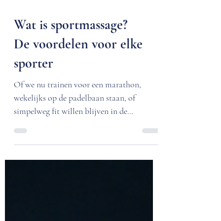
Wat is sportmassage?
De voordelen voor elke
sporter
Of we nu trainen voor een marathon,
wekelijks op de padelbaan staan, of
simpelweg fit willen blijven in de
sportschool: we vragen veel van ons
lichaam. Om optimaal te presteren en
blessures te voorkomen, is herstel minstens
zo belangrijk als de training zelf. Dat is
waar sportmassage om de hoek komt
kijken. Maar wat is het nu precies, en