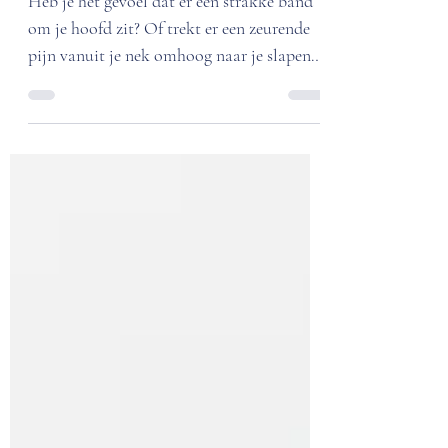
nekpijn: Hoe massage
de vicieuze cirkel
doorbreekt
Heb je het gevoel dat er een strakke band
om je hoofd zit? Of trekt er een zeurende
pijn vanuit je nek omhoog naar je slapen?
Spanningshoofdpijn is een van de meest
gehoorde klachten in onze praktijk in
Venlo. Het goede nieuws is dat je er niet
mee hoeft rond te lopen. Vaak ligt de
oorzaak van die bonzende koppijn
namelijk niet in je hoofd, maar een
verdieping lager: in de spieren van je nek en
schouders. De bron van de pijn:
Triggerpoints en stijve nekspieren