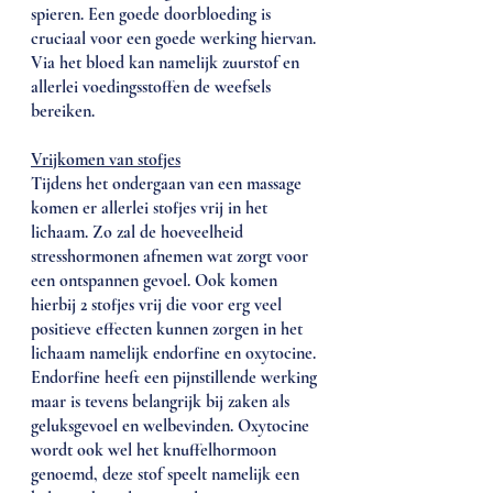
spieren. Een goede doorbloeding is 
cruciaal voor een goede werking hiervan. 
Via het bloed kan namelijk zuurstof en 
allerlei voedingsstoffen de weefsels 
bereiken. 
Vrijkomen van stofjes
Tijdens het ondergaan van een massage 
komen er allerlei stofjes vrij in het 
lichaam. Zo zal de hoeveelheid 
stresshormonen afnemen wat zorgt voor 
een ontspannen gevoel. Ook komen 
hierbij 2 stofjes vrij die voor erg veel 
positieve effecten kunnen zorgen in het 
lichaam namelijk endorfine en oxytocine. 
Endorfine heeft een pijnstillende werking 
maar is tevens belangrijk bij zaken als 
geluksgevoel en welbevinden. Oxytocine 
wordt ook wel het knuffelhormoon 
genoemd, deze stof speelt namelijk een 