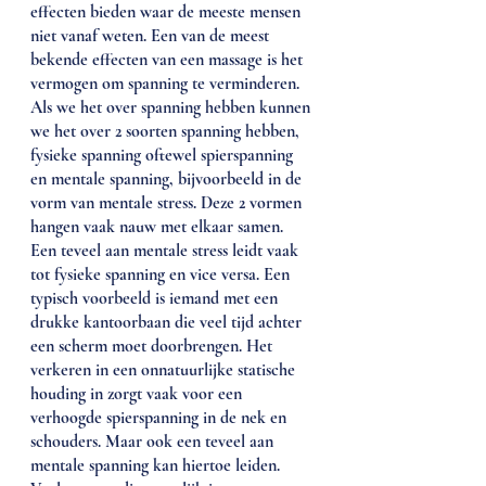
effecten bieden waar de meeste mensen 
niet vanaf weten. Een van de meest 
bekende effecten van een massage is het 
vermogen om spanning te verminderen. 
Als we het over spanning hebben kunnen 
we het over 2 soorten spanning hebben, 
fysieke spanning oftewel spierspanning 
en mentale spanning, bijvoorbeeld in de 
vorm van mentale stress. Deze 2 vormen 
hangen vaak nauw met elkaar samen. 
Een teveel aan mentale stress leidt vaak 
tot fysieke spanning en vice versa. Een 
typisch voorbeeld is iemand met een 
drukke kantoorbaan die veel tijd achter 
een scherm moet doorbrengen. Het 
verkeren in een onnatuurlijke statische 
houding in zorgt vaak voor een 
verhoogde spierspanning in de nek en 
schouders. Maar ook een teveel aan 
mentale spanning kan hiertoe leiden. 