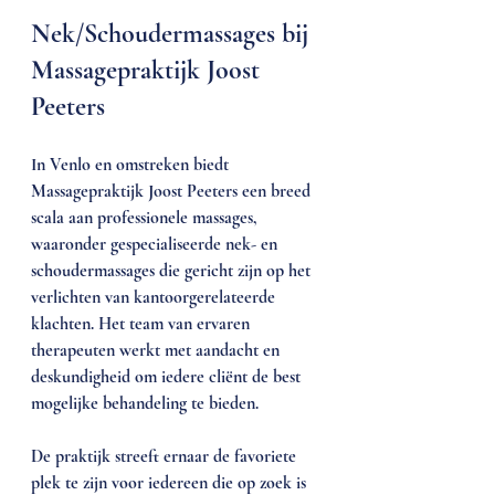
Nek/Schoudermassages bij 
Massagepraktijk Joost 
Peeters
In Venlo en omstreken biedt 
Massagepraktijk Joost Peeters een breed 
scala aan professionele massages, 
waaronder gespecialiseerde nek- en 
schoudermassages die gericht zijn op het 
verlichten van kantoorgerelateerde 
klachten. Het team van ervaren 
therapeuten werkt met aandacht en 
deskundigheid om iedere cliënt de best 
mogelijke behandeling te bieden.
De praktijk streeft ernaar de favoriete 
plek te zijn voor iedereen die op zoek is 