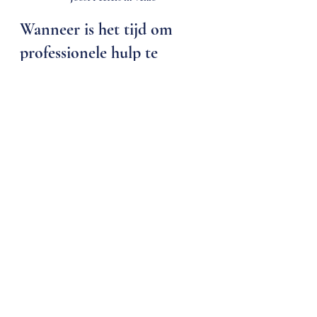
Wanneer is het tijd om 
professionele hulp te 
zoeken?
Hoewel lichte nek- en schouderklachten 
vaak zelf te verhelpen zijn met 
oefeningen en aanpassingen, is het 
belangrijk om alert te zijn op signalen die 
wijzen op ernstigere problemen. Als de 
pijn aanhoudt, verergert of gepaard gaat 
met andere symptomen zoals tintelingen, 
krachtverlies of hoofdpijn, is het 
raadzaam om professionele hulp in te 
schakelen.
Een ervaren therapeut kan niet alleen de 