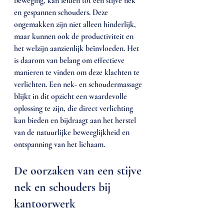
beweging, kan leiden tot een stijve nek 
en gespannen schouders. Deze 
ongemakken zijn niet alleen hinderlijk, 
maar kunnen ook de productiviteit en 
het welzijn aanzienlijk beïnvloeden. Het 
is daarom van belang om effectieve 
manieren te vinden om deze klachten te 
verlichten. Een nek- en schoudermassage 
blijkt in dit opzicht een waardevolle 
oplossing te zijn, die direct verlichting 
kan bieden en bijdraagt aan het herstel 
van de natuurlijke beweeglijkheid en 
ontspanning van het lichaam.
De oorzaken van een stijve 
nek en schouders bij 
kantoorwerk