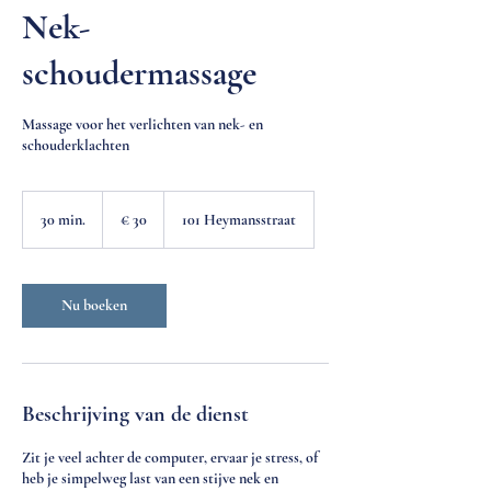
Nek-
schoudermassage
Massage voor het verlichten van nek- en
schouderklachten
30
euro
30 min.
3
€ 30
101 Heymansstraat
0
m
i
n
Nu boeken
.
Beschrijving van de dienst
Zit je veel achter de computer, ervaar je stress, of
heb je simpelweg last van een stijve nek en