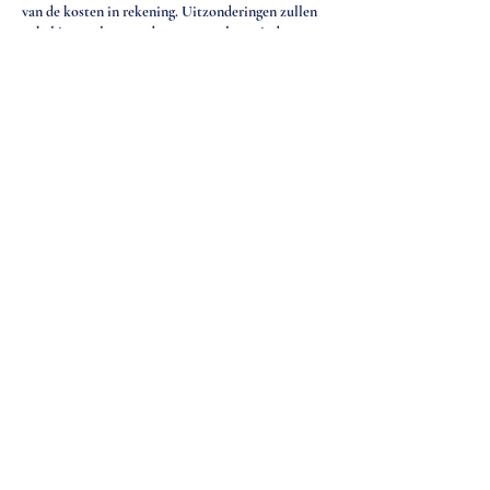
van de kosten in rekening. Uitzonderingen zullen
enkel in overleg met de masseur plaatsvinden
Contactgegevens
Heymansstraat 101, 5927 NP Venlo, Netherlands
06 42049248
contact@joostpeetersmassage.nl
Algemene voorwaarden
Privacyverklaring
Blog
Annuleringsbeleid